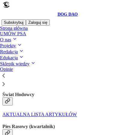
DOG DAO
Subskrybuj
Zaloguj się
Strona główna
UMÓW PSA
O nas
Projekty
Czytaj bez rozpraszaczy na Substack
Redakcja
Edukacja
Sklepik wiedzy
W PRASIE
Opinie
Świat Hodowcy
AKTUALNA LISTA ARTYKUŁÓW
Pies Rasowy (kwartalnik)