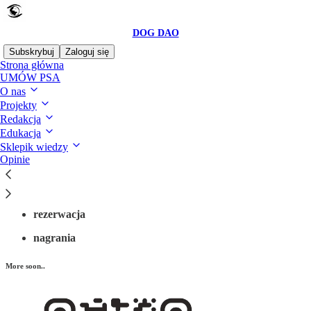
DOG DAO
Subskrybuj
Zaloguj się
Strona główna
UMÓW PSA
O nas
Projekty
Czytaj bez rozpraszaczy na Substack
Redakcja
Edukacja
Sklepik wiedzy
WEBINARY
Opinie
rezerwacja
nagrania
More soon..